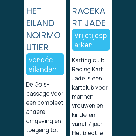
HET
RACEKA
EILAND
RT JADE
NOIRMO
Vrijetijdsp
arken
UTIER
Vendée-
Karting club
eilanden
Racing Kart
Jade is een
De Gois-
kartclub voor
passage Voor
mannen,
een compleet
vrouwen en
andere
kinderen
omgeving en
vanaf 7 jaar.
toegang tot
Het biedt je