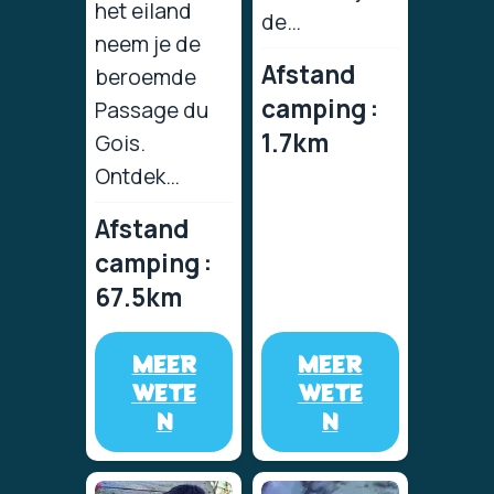
het eiland
de…
neem je de
Afstand
beroemde
camping :
Passage du
1.7km
Gois.
Ontdek…
Afstand
camping :
67.5km
MEER
MEER
WETE
WETE
N
N