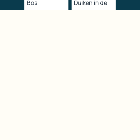
Bos
Duiken in de
acrobatische
oceanen Het
cursus
ocearium in
Ontdek het
Le Croisic is
acrobatische
een must
parcours in
voor elk
het bos bij
gezinsuitstap
PORNIC
je in de Loire-
AVENTURE in
Atlantique,
Pornic in
gelegen
Loire-
tussen…
Atlantique
Afstand
(44), vlakbij
camping :
Nantes,…
48km
Afstand