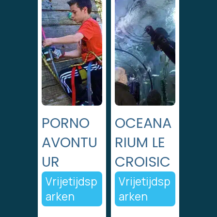
PORNO
OCEANA
AVONTU
RIUM LE
UR
CROISIC
Vrijetijdsp
Vrijetijdsp
arken
arken