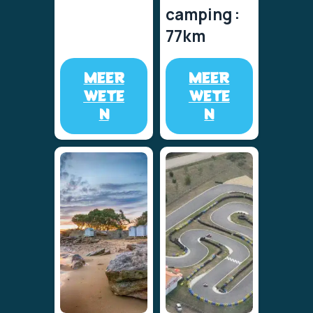
camping :
77km
MEER
MEER
WETE
WETE
N
N