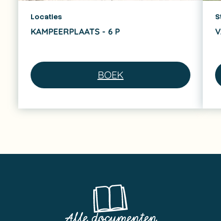
Locaties
S
KAMPEERPLAATS - 6 P
V
BOEK
Alle documenten