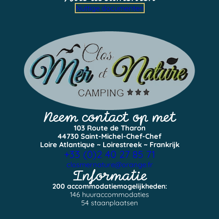
Nuttige documenten
Neem contact op met
103 Route de Tharon
44730 Saint-Michel-Chef-Chef
Loire Atlantique ~ Loirestreek ~ Frankrijk
+33 (0)2 40 27 85 71
closmernature@orange.fr
Informatie
200 accommodatiemogelijkheden:
146 huuraccommodaties
54 staanplaatsen