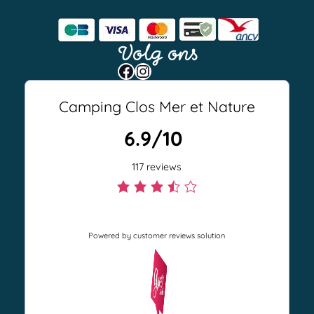
Volg ons
Facebook
Instagram
Camping Clos Mer et Nature
6.9/10
117 reviews
3
.
Powered by customer reviews solution
5
r
a
t