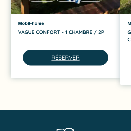
Mobil-home
M
VAGUE CONFORT - 1 CHAMBRE / 2P
G
C
RÉSERVER