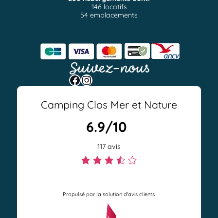
146 locatifs
54 emplacements
Suivez-nous
Facebook
Instagram
Camping Clos Mer et Nature
6.9/10
117 avis
N
o
Propulsé par la solution d'avis clients
t
e