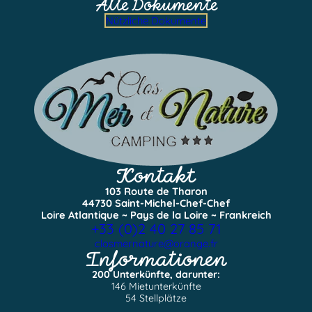
Alle Dokumente
Nützliche Dokumente
Kontakt
103 Route de Tharon
44730 Saint-Michel-Chef-Chef
Loire Atlantique ~ Pays de la Loire ~ Frankreich
+33 (0)2 40 27 85 71
closmernature@orange.fr
Informationen
200 Unterkünfte, darunter:
146 Mietunterkünfte
54 Stellplätze