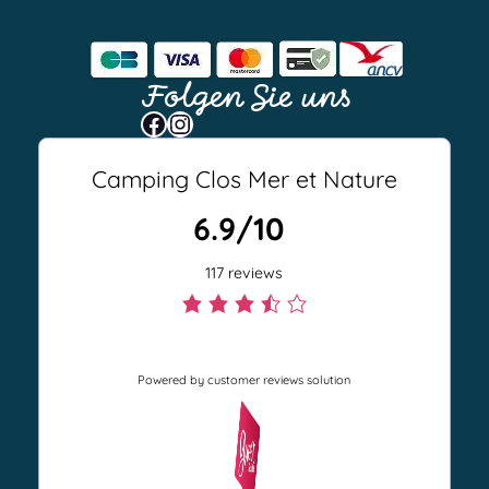
Folgen Sie uns
Facebook
Instagram
Camping Clos Mer et Nature
6.9/10
117 reviews
3
.
Powered by customer reviews solution
5
r
a